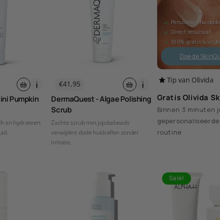
Persoonlijk huidadv
Direct resultaat
100% gratis & vrijb
Doe de SkinQ
Tip van Olivida
Normale
€41,95
prijs
Gratis Olivida S
ini Pumpkin
DermaQuest - Algae Polishing
Scrub
Binnen 3 minuten 
gepersonaliseerde
ch en hydrateert
Zachte scrub met jojobabeads
routine
uid.
verwijdert dode huidcellen zonder
irritatie.
Sale!