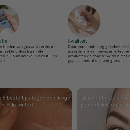
atie
Kwaliteit
et bieden van geavanceerde, op
Door een handmatig geselecteerd
emaakte oplossingen die
assortiment van bewezen effectie
ten bij jouw unieke levensstijl en
producten en door te werken met 
ten.
gepassioneerd en kundig team.
 5 beste tips tegen een droge
Dit is het beste seru
id in de winter!
pigmentvlekken te be