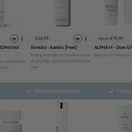
Normale
€24,95
€79,95
€92,90
Normale
Aanbiedingsprij
prijs
prijs
Q Retinol
Sensilis - Azelaic [Peel]
ALPHA-H - Glow & 
Peeling lotion speciaal ontwikkeld voor
Exfolieert en stimuleert
de gevoelige, gecombineerde tot vette
 de zichtbaarheid
huid.
impels.
Altijd een gratis tester
Selfca