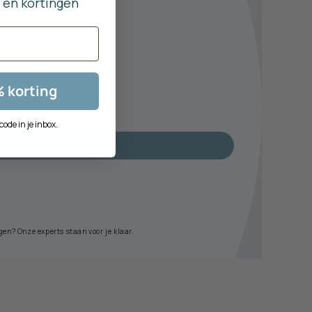
 en kortingen
% korting
nd
ode in je inbox.
SkinQuiz
gen? Onze experts staan voor je klaar.