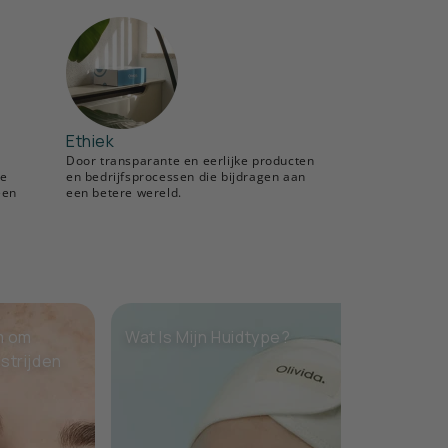
Ethiek
Door transparante en eerlijke producten
ve
en bedrijfsprocessen die bijdragen aan
een
een betere wereld.
m om
Wat Is Mijn Huidtype?
De 
strijden
voo
hui