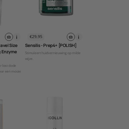
Normale
€29,95
prijs
avel Size
Sensilis - Prep4+ [POLISH]
ng Enzyme
Stimuleert huidvernieuwing op milde
wijze.
r lost dode
voor een mooie