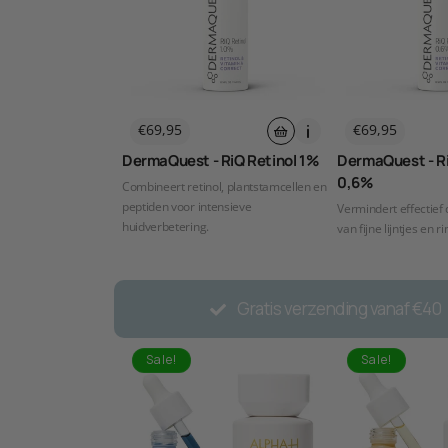
Normale
Normale
€69,95
€69,95
prijs
prijs
DermaQuest - RiQ Retinol 1%
DermaQuest - Ri
0,6%
Combineert retinol, plantstamcellen en
peptiden voor intensieve
Vermindert effectief
huidverbetering.
van fijne lijntjes en r
Gratis verzending vanaf €40
Sale!
Sale!