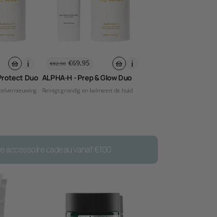
€69,95
€82,90
s
Normale
Aanbiedingsprijs
prijs
Protect Duo
ALPHA-H - Prep & Glow Duo
 celvernieuwing
Reinigt grondig en kalmeert de huid
re accessoire cadeau vanaf €100